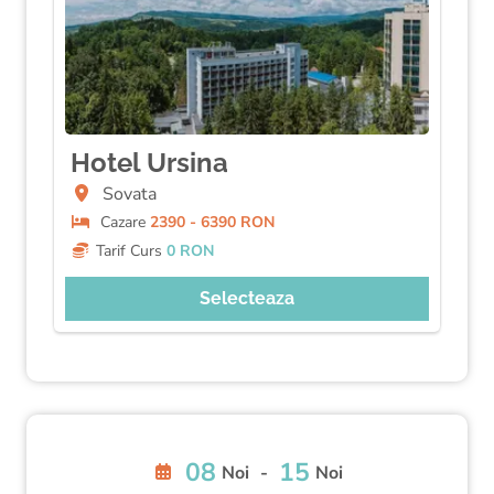
Hotel Ursina
Sovata
Cazare
2390 - 6390 RON
Tarif Curs
0 RON
Selecteaza
08
15
Noi
-
Noi