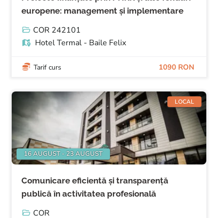
europene: management și implementare
COR 242101
Hotel Termal - Baile Felix
1090 RON
Tarif curs
LOCAL
16 AUGUST - 23 AUGUST
Comunicare eficientă și transparență
publică în activitatea profesională
COR