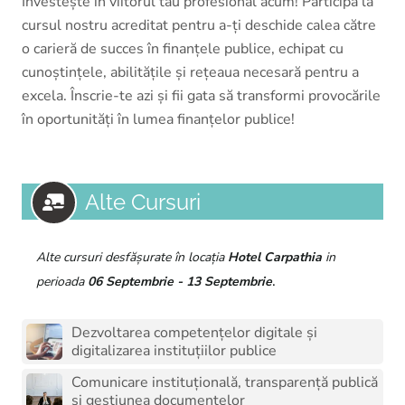
Investește în viitorul tău profesional acum! Participă la
cursul nostru acreditat pentru a-ți deschide calea către
o carieră de succes în finanțele publice, echipat cu
cunoștințele, abilitățile și rețeaua necesară pentru a
excela. Înscrie-te azi și fii gata să transformi provocările
în oportunități în lumea finanțelor publice!
Alte Cursuri
Alte cursuri desfășurate în locația
Hotel Carpathia
in
.
perioada
06 Septembrie - 13 Septembrie
Dezvoltarea competențelor digitale și
digitalizarea instituțiilor publice
Comunicare instituțională, transparență publică
și gestiunea documentelor