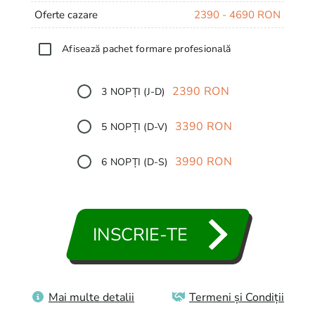
Oferte cazare
2390 - 4690 RON
Afisează pachet formare profesională
2390 RON
3 NOPȚI (J-D)
3390 RON
5 NOPȚI (D-V)
3990 RON
6 NOPȚI (D-S)
4690 RON
7 NOPȚI (D-D)
INSCRIE-TE
Aleg oferta de cazare mai tarziu
Mai multe detalii
Termeni și Condiții