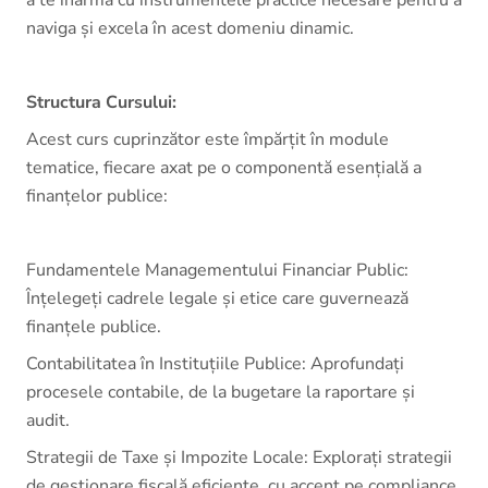
a te înarma cu instrumentele practice necesare pentru a
naviga și excela în acest domeniu dinamic.
Structura Cursului:
Acest curs cuprinzător este împărțit în module
tematice, fiecare axat pe o componentă esențială a
finanțelor publice:
Fundamentele Managementului Financiar Public:
Înțelegeți cadrele legale și etice care guvernează
finanțele publice.
Contabilitatea în Instituțiile Publice: Aprofundați
procesele contabile, de la bugetare la raportare și
audit.
Strategii de Taxe și Impozite Locale: Explorați strategii
de gestionare fiscală eficiente, cu accent pe compliance