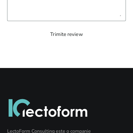
Trimite review
LectoForm Consulting este o companie