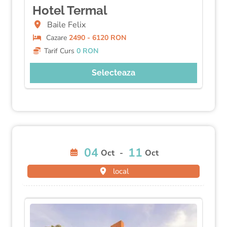
Hotel Termal
Baile Felix
Cazare
2490 - 6120 RON
Tarif Curs
0 RON
Selecteaza
04
11
Oct
-
Oct
local