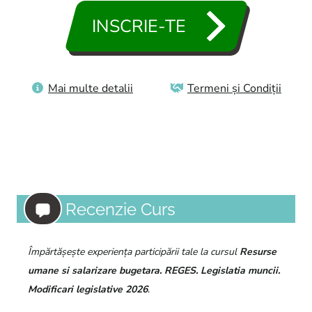
INSCRIE-TE
Aleg oferta de cazare mai tarziu
Mai multe detalii
Termeni și Condiții
Recenzie Curs
Împărtășește experiența participării tale la cursul
Resurse
umane si salarizare bugetara. REGES. Legislatia muncii.
Modificari legislative 2026
.