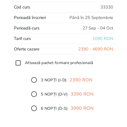
Cod curs
33330
Perioadă înscrieri
Până în 25 Septembrie
Perioadă curs
27 Sep - 04 Oct
Tarif curs
1090 RON
Oferte cazare
2390 - 4690 RON
Afisează pachet formare profesională
2390 RON
3 NOPȚI (J-D)
3390 RON
5 NOPȚI (D-V)
3990 RON
6 NOPȚI (D-S)
4690 RON
7 NOPȚI (D-D)