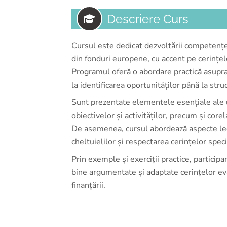
Descriere Curs
Cursul este dedicat dezvoltării competențe
din fonduri europene, cu accent pe cerințe
Programul oferă o abordare practică asupra 
la identificarea oportunităților până la str
Sunt prezentate elementele esențiale ale u
obiectivelor și activităților, precum și core
De asemenea, cursul abordează aspecte leg
cheltuielilor și respectarea cerințelor speci
Prin exemple și exerciții practice, participa
bine argumentate și adaptate cerințelor eva
finanțării.