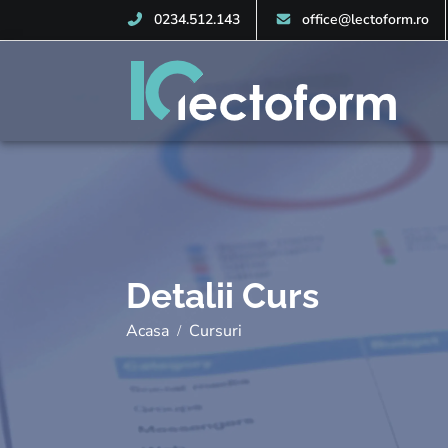
0234.512.143
office@lectoform.ro
Detalii Curs
Acasa
Cursuri