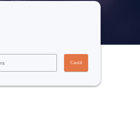
rs
Caută