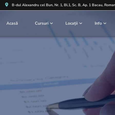
B-dul Alexandru cel Bun, Nr. 1, Bl.1, Sc. B, Ap. 1 Bacau, Roma
Acasă
Cursuri
Locații
Info