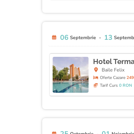
06
13
Septembrie
-
Septemb
Hotel Terma
Baile Felix
Oferte
Cazare
249
Tarif Curs
0 RON
25
01