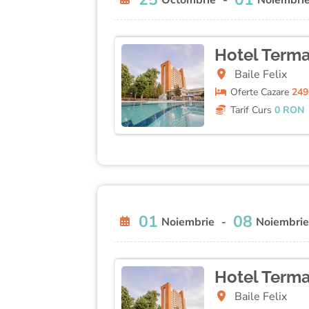
Octombrie
-
Noiembri
Hotel Terma
Baile Felix
Oferte
Cazare
249
Tarif Curs
0 RON
01
08
Noiembrie
-
Noiembrie
Hotel Terma
Baile Felix