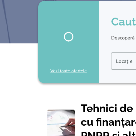
Caut
Descoperă cu
Locație
Vezi toate ofertele
Tehnici de 
cu finanța
PNRR și al