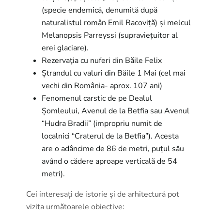
(specie endemică, denumită după
naturalistul român Emil Racoviță) și melcul
Melanopsis Parreyssi (supraviețuitor al
erei glaciare).
Rezervaţia cu nuferi din Băile Felix
Ștrandul cu valuri din Băile 1 Mai (cel mai
vechi din România- aprox. 107 ani)
Fenomenul carstic de pe Dealul
Șomleului, Avenul de la Betfia sau Avenul
“Hudra Bradii” (impropriu numit de
localnici “Craterul de la Betfia”). Acesta
are o adâncime de 86 de metri, puțul său
având o cădere aproape verticală de 54
metri).
Cei interesați de istorie și de arhitectură pot
vizita următoarele obiective: