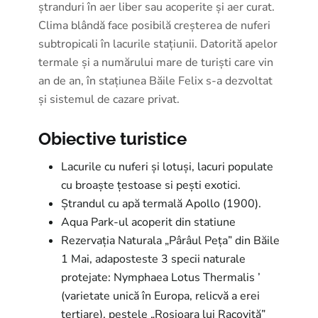
ștranduri în aer liber sau acoperite și aer curat.
Clima blândă face posibilă creșterea de nuferi
subtropicali în lacurile stațiunii. Datorită apelor
termale și a numărului mare de turiști care vin
an de an, în stațiunea Băile Felix s-a dezvoltat
și sistemul de cazare privat.
Obiective turistice
Lacurile cu nuferi și lotuși, lacuri populate
cu broaște țestoase si pești exotici.
Ștrandul cu apă termală Apollo (1900).
Aqua Park-ul acoperit din statiune
Rezervația Naturala „Pârâul Peța” din Băile
1 Mai, adaposteste 3 specii naturale
protejate: Nymphaea Lotus Thermalis ’
(varietate unică în Europa, relicvă a erei
terțiare), peștele „Roșioara lui Racoviță”