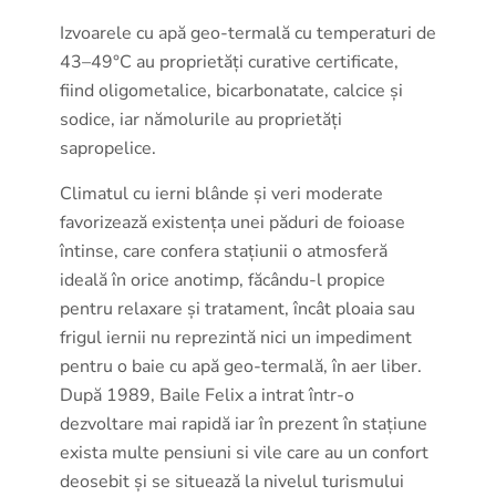
Izvoarele cu apă geo-termală cu temperaturi de
43–49°C au proprietăți curative certificate,
fiind oligometalice, bicarbonatate, calcice și
sodice, iar nămolurile au proprietăți
sapropelice.
Climatul cu ierni blânde și veri moderate
favorizează existența unei păduri de foioase
întinse, care confera stațiunii o atmosferă
ideală în orice anotimp, făcându-l propice
pentru relaxare și tratament, încât ploaia sau
frigul iernii nu reprezintă nici un impediment
pentru o baie cu apă geo-termală, în aer liber.
După 1989, Baile Felix a intrat într-o
dezvoltare mai rapidă iar în prezent în stațiune
exista multe pensiuni si vile care au un confort
deosebit și se situează la nivelul turismului