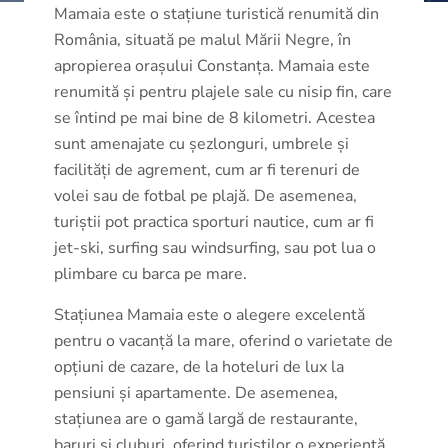
Mamaia este o stațiune turistică renumită din
România, situată pe malul Mării Negre, în
apropierea orașului Constanța. Mamaia este
renumită și pentru plajele sale cu nisip fin, care
se întind pe mai bine de 8 kilometri. Acestea
sunt amenajate cu șezlonguri, umbrele și
facilități de agrement, cum ar fi terenuri de
volei sau de fotbal pe plajă. De asemenea,
turiștii pot practica sporturi nautice, cum ar fi
jet-ski, surfing sau windsurfing, sau pot lua o
plimbare cu barca pe mare.
Stațiunea Mamaia este o alegere excelentă
pentru o vacanță la mare, oferind o varietate de
opțiuni de cazare, de la hoteluri de lux la
pensiuni și apartamente. De asemenea,
stațiunea are o gamă largă de restaurante,
baruri și cluburi, oferind turiștilor o experiență