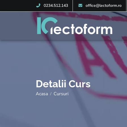
0234.512.143
office@lectoform.ro
Detalii Curs
Acasa
Cursuri