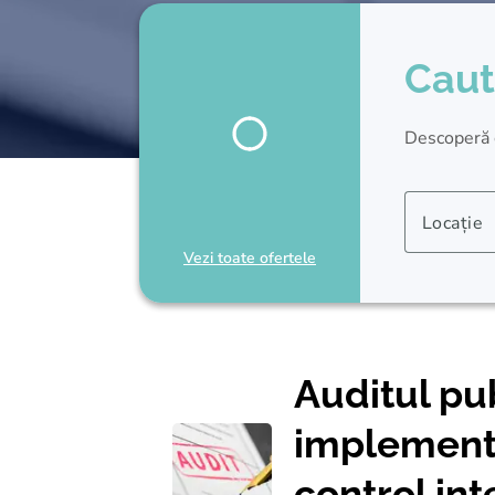
Caut
Descoperă cu
Locație
Vezi toate ofertele
Auditul pub
implement
control int