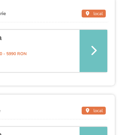
rie
local
a
0 - 5990 RON
e
local
a