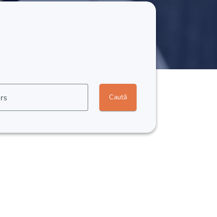
rs
Caută