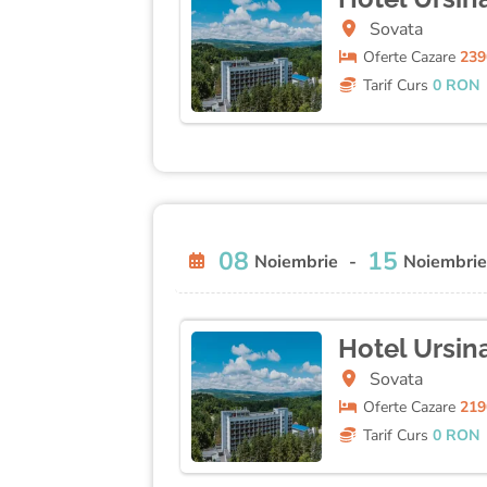
Sovata
Oferte
Cazare
239
Tarif Curs
0 RON
08
15
Noiembrie
-
Noiembrie
Hotel Ursin
Sovata
Oferte
Cazare
219
Tarif Curs
0 RON