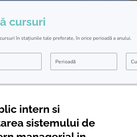
ă cursuri
rsuri în stațiunile tale preferate, în orice perioadă a anului.
Perioadă
Cu
lic intern si
area sistemului de
ern managerial in