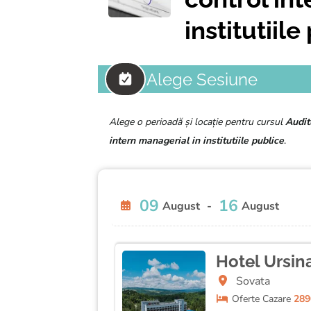
institutiile
Alege Sesiune
Alege o perioadă și locație pentru cursul
Audit
intern managerial in institutiile publice
.
09
16
August
-
August
Hotel Ursin
Sovata
Oferte
Cazare
289