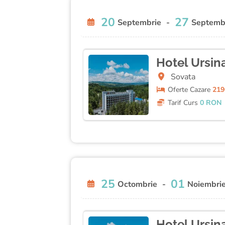
20
27
Septembrie
-
Septemb
Hotel Ursin
Sovata
Oferte
Cazare
219
Tarif Curs
0 RON
25
01
Octombrie
-
Noiembri
Hotel Ursin