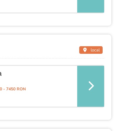
local
a
0 - 7450 RON